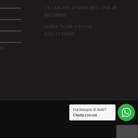
C.C.I.A.A. MO 274308 REG.TRIB. di
MO 39896
Codice fiscale e P.I.V.A.
02211130360
120
Hai bisogno di aiuto?
Chatta con noi