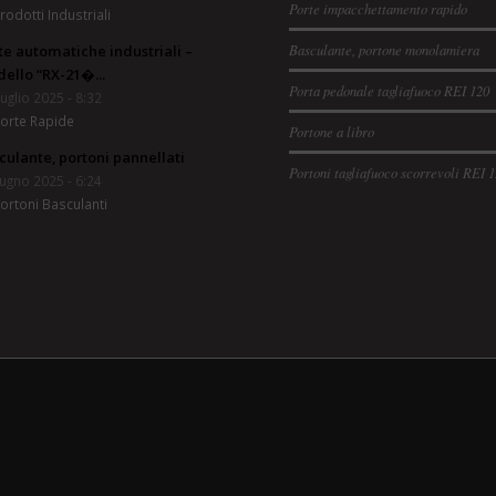
Porte impacchettamento rapido
rodotti Industriali
Basculante, portone monolamiera
te automatiche industriali –
ello “RX-21�...
Porta pedonale tagliafuoco REI 120
uglio 2025 - 8:32
orte Rapide
Portone a libro
culante, portoni pannellati
Portoni tagliafuoco scorrevoli REI 
ugno 2025 - 6:24
ortoni Basculanti