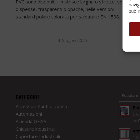
PVC sono disponibili in strisce larghe o strette, sottili
navig
o spesse, trasparenti o opache, nelle versioni
può i
standard polare colorata per saldature EN 1598.
4 Giugno 2025
Popolare
CATEGORIE
Accessori Punti di carico
Por
Automazioni
6 Gi
in:
C
Azienda GE.SA.
Chiusure industriali
Arm
Coperture Industriali
1 Gi