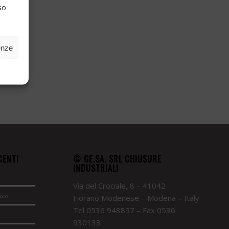
so
enze
CENTI
© GE.SA. SRL CHIUSURE
INDUSTRIALI
Via del Crociale, 8 – 41042
rico
Fiorano Modenese – Modena – Italy
Tel 0536 948897 – Fax 0536
930133