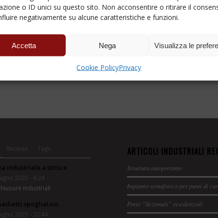
azione o ID unici su questo sito. Non acconsentire o ritirare il consen
nfluire negativamente su alcune caratteristiche e funzioni.
Accetta
Nega
Visualizza le prefer
Cookie Policy
Privacy
Recente
Tags
ARTICOLI INDUSTRIALI RE
ta industriale a strisce
Struttura autoportante
ugno 2025 - 6:24
Impianto semaforico per punti di ca
hiusure industriali
adietti spogliatoio
Porte “Sezionali” residenziali
ugno 2025 - 22:44