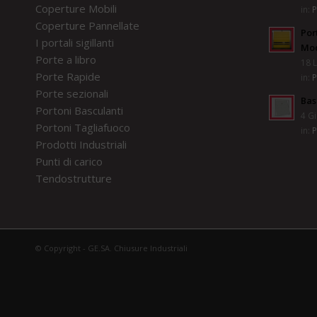
Coperture Mobili
in:
P
Coperture Pannellate
Por
I portali sigillanti
Mod
Porte a libro
18 L
Porte Rapide
in:
P
Porte sezionali
Bas
Portoni Basculanti
4 Gi
Portoni Tagliafuoco
in:
P
Prodotti Industriali
Punti di carico
Tendostrutture
© Copyright - GE.SA. Chiusure Industriali