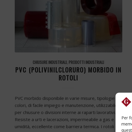
CHIUSURE INDUSTRIALI
,
PRODOTTI INDUSTRIALI
PVC (POLIVINILCLORURO) MORBIDO IN
ROTOLI
PVC morbido disponibile in varie misure, tipologie e
colori, di facile impiego e manutenzione, utilizzabile
per chiusure o divisioni interne ai raparti lavorativi.
Per f
Resiste a urti e lacerazioni, impermeabile a gas e
memor
umidità, eccellente come barriera termica. I rotoli di
quest