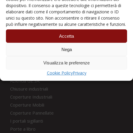
3 Giugno 2025
dispositivo. Il consenso a queste tecnologie ci permetterà di
elaborare dati come il comportamento di navigazione o ID
unici su questo sito. Non acconsentire o ritirare il consenso
può influire negativamente su alcune caratteristiche e funzioni.
Accetta
Nega
CATEGORIE
Visualizza le preferenze
Accessori Punti di carico
Automazioni
Cookie Policy
Privacy
Azienda GE.SA.
Chiusure industriali
Coperture Industriali
Coperture Mobili
Coperture Pannellate
I portali sigillanti
Porte a libro