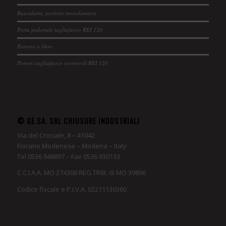
Basculante, portone monolamiera
Porta pedonale tagliafuoco REI 120
Portone a libro
Portoni tagliafuoco scorrevoli REI 120
© GE.SA. SRL CHIUSURE INDUSTRIALI
Via del Crociale, 8 – 41042
Fiorano Modenese – Modena – Italy
Tel 0536 948897 – Fax 0536 930133
C.C.I.A.A. MO 274308 REG.TRIB. di MO 39896
Codice fiscale e P.I.V.A. 02211130360