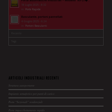
Porte automatiche industriali – Modello “RX-21�...
18 Luglio 2025 - 8:32
in:
Porte Rapide
Basculante, portoni pannellati
4 Giugno 2025 - 6:24
in:
Portoni Basculanti
Recente
Tags
ARTICOLI INDUSTRIALI RECENTI
Struttura autoportante
Impianto semaforico per punti di carico
Porte “Sezionali” residenziali
Porte impacchettamento rapido