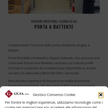
CHIUSURE INDUSTRIALI
,
AZIENDA GE.SA.
PORTA A BATTENTE
Caratteristiche Tecniche delle porte a battente singolo e
doppio.
Porta flessibile a battente o doppio battente, che assicura una
continuità di manovra illimitata, costruita con robusti profili
d’acciaio è composta da un telaio base disponibile in acciaio
zincato o in alternativa INOX AISI 304 o verniciato.
Meccanismo superiore di chiusura con molla di torsione
facilmente regolabile, telo flessibile di PVC autoestinguente
perfettamente trasparente o colorato
Gestisci Consenso Cookie
Per fornire le migliori esperienze, utilizziamo tecnologie come i
cookie per memorizzare e/o accedere alle informazioni del