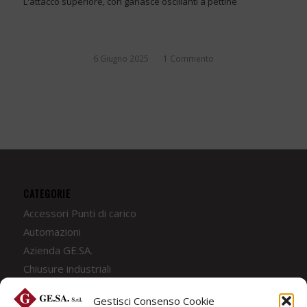
L'attacco superiore, con ganasce oscillanti a pettine
6 Giugno 2025
/
1 Commento
CATEGORIE
Accessori Punti di carico
Automazioni
Azienda GE.SA.
Chiusure industriali
Coperture Industriali
Gestisci Consenso Cookie
Coperture Mobili