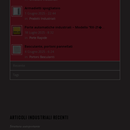
Armadietti spogliatoio
1 Giugno 2025 - 22:44
in:
Prodotti Industriali
Porte automatiche industriali – Modello “RX-21�...
18 Luglio 2025 - 8:32
in:
Porte Rapide
Basculante, portoni pannellati
4 Giugno 2025 - 6:24
in:
Portoni Basculanti
Recente
Tags
ARTICOLI INDUSTRIALI RECENTI
Struttura autoportante