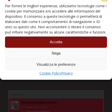
Per fornire le migliori esperienze, utilizziamo tecnologie come i
Coperture Pannellate
cookie per memorizzare e/o accedere alle informazioni del
I portali sigillanti
dispositivo. Il consenso a queste tecnologie ci permetterà di
Porte a libro
elaborare dati come il comportamento di navigazione o ID
Porte Rapide
unici su questo sito. Non acconsentire o ritirare il consenso
può influire negativamente su alcune caratteristiche e funzioni.
Porte sezionali
Portoni Basculanti
Accetta
Portoni Tagliafuoco
Nega
Prodotti Industriali
Punti di carico
Visualizza le preferenze
Tendostrutture
Cookie Policy
Privacy
Popolare
Porta industriale a strisce
6 Giugno 2025 - 6:24
in:
Chiusure industriali