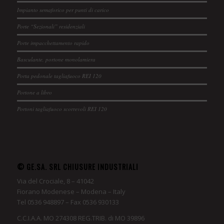
Impianto semaforico per punti di carico
Porte “Sezionali” residenziali
Porte impacchettamento rapido
Basculante, portone monolamiera
Porta pedonale tagliafuoco REI 120
Portone a libro
Portoni tagliafuoco scorrevoli REI 120
© GE.SA. SRL CHIUSURE INDUSTRIALI
Via del Crociale, 8 – 41042
Fiorano Modenese – Modena – Italy
Tel 0536 948897 – Fax 0536 930133
C.C.I.A.A. MO 274308 REG.TRIB. di MO 39896