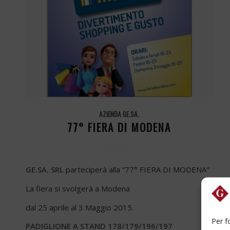
AZIENDA GE.SA.
77° FIERA DI MODENA
GE.SA. SRL
parteciperà alla “77° FIERA DI MODENA”
La fiera si svolgerà a Modena
dal 25 aprile al 3 Maggio 2015.
Per f
PADIGLIONE A STAND 178/179/196/197