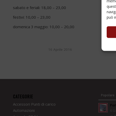
memor
quest
sabato e feriali: 18,00 – 23,00
navig
festivi: 10,00 – 23,00
può i
domenica 3 maggio: 10,00 – 20,00
16 Aprile 2016
Popolare
CATEGORIE
Accessori Punti di carico
Por
Automazioni
6 Gi