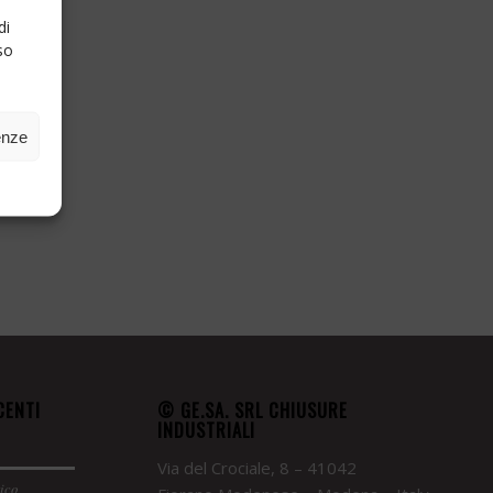
di
so
enze
CENTI
© GE.SA. SRL CHIUSURE
INDUSTRIALI
Via del Crociale, 8 – 41042
rico