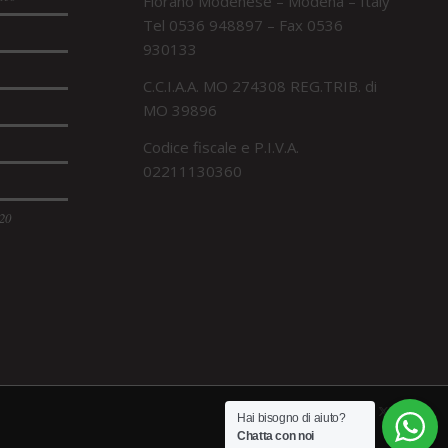
Fiorano Modenese – Modena – Italy
Tel 0536 948897 – Fax 0536
930133
C.C.I.A.A. MO 274308 REG.TRIB. di
MO 39896
Codice fiscale e P.I.V.A.
02211130360
120
Hai bisogno di aiuto?
Chatta con noi