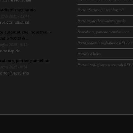
hiusure industriali
adietti spogliatoio
Porte “Sezionali” residenziali
ugno 2025 - 22:44
Porte impacchettamento rapido
rodotti Industriali
Basculante, portone monolamiera
te automatiche industriali –
ello “RX-21�...
Porta pedonale tagliafuoco REI 120
uglio 2025 - 8:32
orte Rapide
Portone a libro
culante, portoni pannellati
Portoni tagliafuoco scorrevoli REI 
ugno 2025 - 6:24
ortoni Basculanti