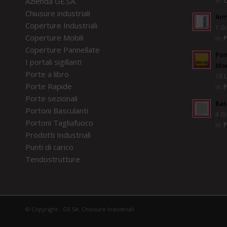
in:
C
Azienda GE.SA.
Chiusure industriali
Arm
Coperture Industriali
1 Gi
Coperture Mobili
in:
P
Coperture Pannellate
Por
I portali sigillanti
Mod
Porte a libro
18 L
Porte Rapide
in:
P
Porte sezionali
Bas
Portoni Basculanti
4 Gi
Portoni Tagliafuoco
in:
P
Prodotti Industriali
Punti di carico
Tendostrutture
© Copyright - GE.SA. Chiusure Industriali