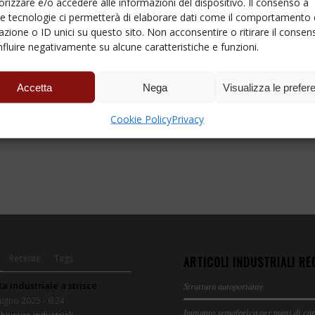
izzare e/o accedere alle informazioni del dispositivo. Il consenso a
e tecnologie ci permetterà di elaborare dati come il comportamento 
azione o ID unici su questo sito. Non acconsentire o ritirare il consen
nfluire negativamente su alcune caratteristiche e funzioni.
Accetta
Nega
Visualizza le prefer
Cookie Policy
Privacy
Recente
Tags
ARTICOLI INDUSTRIALI RE
ta industriale a strisce
Struttura autoportante
ugno 2025 - 6:24
Impianto semaforico per punti di ca