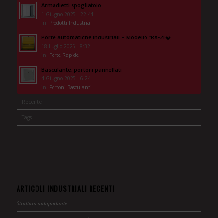
Armadietti spogliatoio
1 Giugno 2025 - 22:44
in:
Prodotti Industriali
Porte automatiche industriali – Modello “RX-21�...
18 Luglio 2025 - 8:32
in:
Porte Rapide
Basculante, portoni pannellati
4 Giugno 2025 - 6:24
in:
Portoni Basculanti
Recente
Tags
ARTICOLI INDUSTRIALI RECENTI
Struttura autoportante