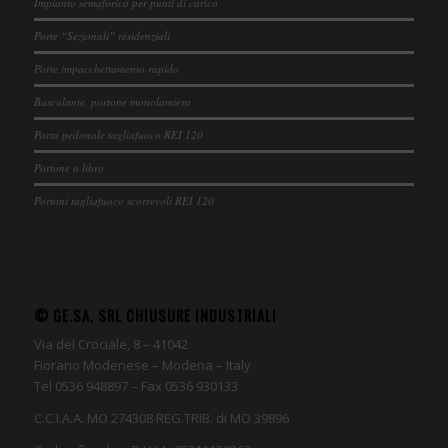
Impianto semaforico per punti di carico
Porte “Sezionali” residenziali
Porte impacchettamento rapido
Basculante, portone monolamiera
Porta pedonale tagliafuoco REI 120
Portone a libro
Portoni tagliafuoco scorrevoli REI 120
© GE.SA. SRL CHIUSURE INDUSTRIALI
Via del Crociale, 8 – 41042
Fiorano Modenese – Modena – Italy
Tel 0536 948897 – Fax 0536 930133
C.C.I.A.A. MO 274308 REG.TRIB. di MO 39896