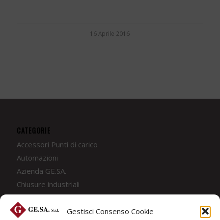
16 Aprile 2016
CATEGORIE
Accessori Punti di carico
Automazioni
Azienda GE.SA.
Chiusure industriali
Coperture Industriali
Coperture Mobili
Gestisci Consenso Cookie