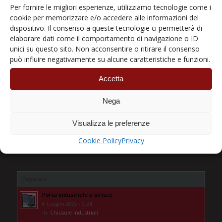
Coperture Pannellate
Per fornire le migliori esperienze, utilizziamo tecnologie come i
I portali sigillanti
cookie per memorizzare e/o accedere alle informazioni del
dispositivo. Il consenso a queste tecnologie ci permetterà di
Porte a libro
elaborare dati come il comportamento di navigazione o ID
Porte Rapide
unici su questo sito. Non acconsentire o ritirare il consenso
Porte sezionali
può influire negativamente su alcune caratteristiche e funzioni.
Portoni Basculanti
Accetta
Portoni Tagliafuoco
Prodotti Industriali
Nega
Punti di carico
Visualizza le preferenze
Tendostrutture
Cookie Policy
Privacy
Popolare
Porta industriale a strisce
6 Giugno 2025 - 6:24
in:
Chiusure industriali