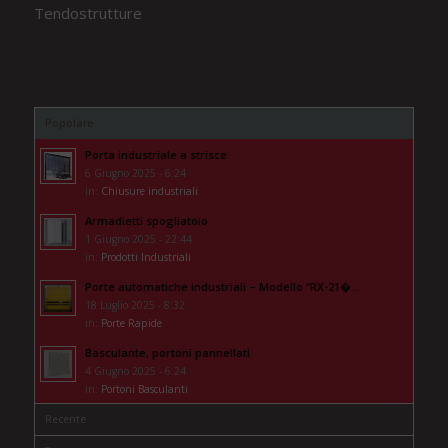
Tendostrutture
Popolare
Porta industriale a strisce
6 Giugno 2025 - 6:24
in:
Chiusure industriali
Armadietti spogliatoio
1 Giugno 2025 - 22:44
in:
Prodotti Industriali
Porte automatiche industriali – Modello “RX-21�...
18 Luglio 2025 - 8:32
in:
Porte Rapide
Basculante, portoni pannellati
4 Giugno 2025 - 6:24
in:
Portoni Basculanti
Recente