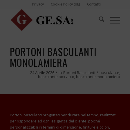
Privacy
Cookie Policy (UE)
Contatti
PORTONI BASCULANTI
MONOLAMIERA
24 Aprile 2026
/
in
Portoni Basculanti
/
basculante
,
basculante box auto
,
basculante monolamiera
Portoni basculanti progettati per durare nel tempo, realizzati
per rispondere ad ogni esigenza del cliente, poiché
personalizzabili in termini di dimensione, finiture e colori,