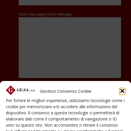
Il tuo messaggio/your message
Acconsento al trattamento dei miei dati personali ai sensi
Gestisci Consenso Cookie
del regolamento (UE) n. 2016/679.*
(
Privacy Policy
)
Per fornire le migliori esperienze, utilizziamo tecnologie come i
cookie per memorizzare e/o accedere alle informazioni del
dispositivo. Il consenso a queste tecnologie ci permetterà di
elaborare dati come il comportamento di navigazione o ID
unici su questo sito. Non acconsentire o ritirare il consenso