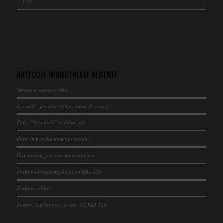
Tags
ARTICOLI INDUSTRIALI RECENTI
Struttura autoportante
Impianto semaforico per punti di carico
Porte “Sezionali” residenziali
Porte impacchettamento rapido
Basculante, portone monolamiera
Porta pedonale tagliafuoco REI 120
Portone a libro
Portoni tagliafuoco scorrevoli REI 120