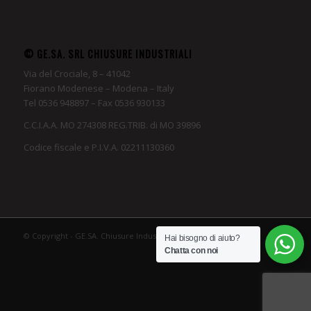
© GE.SA. SRL CHIUSURE INDUSTRIALI
Via del Crociale, 8 – 41042
Fiorano Modenese – Modena – Italy
Tel 0536 948897 – Fax 0536 930133
C.C.I.A.A. MO 274308 REG.TRIB. di MO 39896
Codice fiscale e P.I.V.A. 02211130360
© Copyright - GE.SA. Chiusure Industriali
Hai bisogno di aiuto?
Chatta con noi