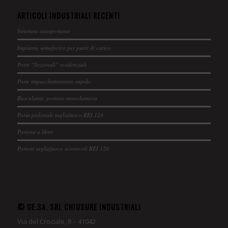
ARTICOLI INDUSTRIALI RECENTI
Struttura autoportante
Impianto semaforico per punti di carico
Porte “Sezionali” residenziali
Porte impacchettamento rapido
Basculante, portone monolamiera
Porta pedonale tagliafuoco REI 120
Portone a libro
Portoni tagliafuoco scorrevoli REI 120
© GE.SA. SRL CHIUSURE INDUSTRIALI
Via del Crociale, 8 – 41042