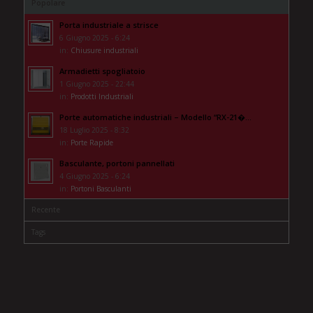
Popolare
Porta industriale a strisce
6 Giugno 2025 - 6:24
in:
Chiusure industriali
Armadietti spogliatoio
1 Giugno 2025 - 22:44
in:
Prodotti Industriali
Porte automatiche industriali – Modello “RX-21�...
18 Luglio 2025 - 8:32
in:
Porte Rapide
Basculante, portoni pannellati
4 Giugno 2025 - 6:24
in:
Portoni Basculanti
Recente
Tags