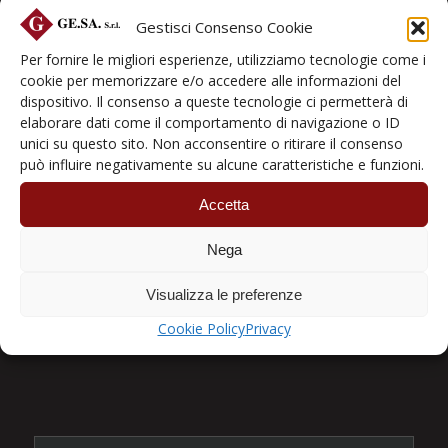
Chiusure industriali
Gestisci Consenso Cookie
Coperture Industriali
Per fornire le migliori esperienze, utilizziamo tecnologie come i
Coperture Mobili
cookie per memorizzare e/o accedere alle informazioni del
Coperture Pannellate
dispositivo. Il consenso a queste tecnologie ci permetterà di
elaborare dati come il comportamento di navigazione o ID
I portali sigillanti
unici su questo sito. Non acconsentire o ritirare il consenso
Porte a libro
può influire negativamente su alcune caratteristiche e funzioni.
Porte Rapide
Accetta
Porte sezionali
Portoni Basculanti
Nega
Portoni Tagliafuoco
Prodotti Industriali
Visualizza le preferenze
Punti di carico
Cookie Policy
Privacy
Tendostrutture